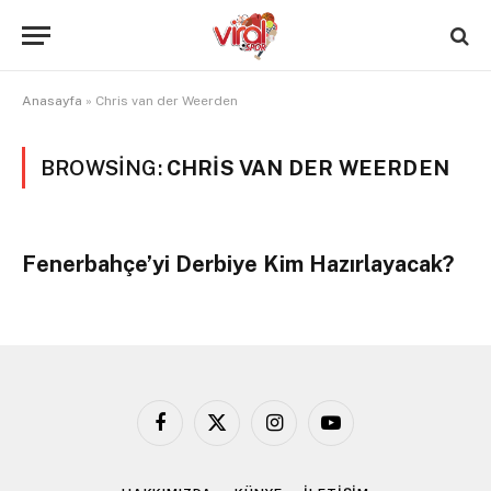
Anasayfa
»
Chris van der Weerden
BROWSING:
CHRIS VAN DER WEERDEN
Fenerbahçe’yi Derbiye Kim Hazırlayacak?
Facebook
X
Instagram
YouTube
(Twitter)