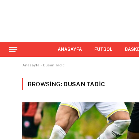
ANASAYFA
FUTBOL
BASK
Anasayfa
»
Dusan Tadic
BROWSING:
DUSAN TADIC