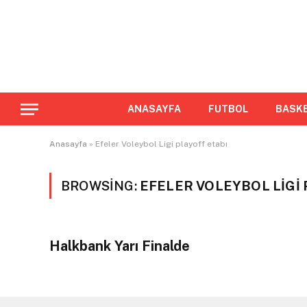
ANASAYFA
FUTBOL
BASK
Anasayfa
»
Efeler Voleybol Ligi playoff etabı
BROWSING:
EFELER VOLEYBOL LIGI 
Halkbank Yarı Finalde