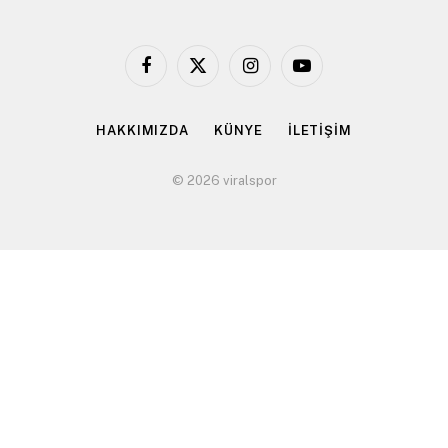
Facebook
X
Instagram
YouTube
(Twitter)
HAKKIMIZDA
KÜNYE
İLETİŞİM
© 2026 viralspor