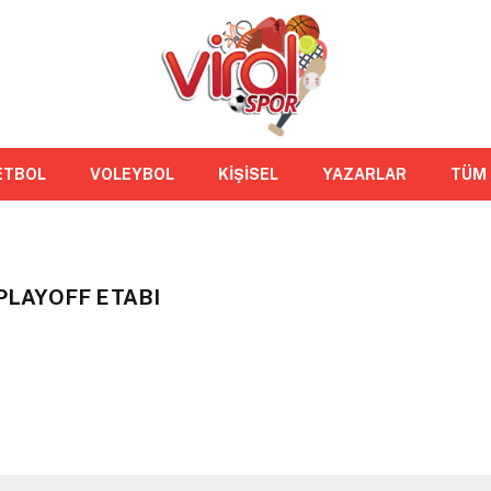
ETBOL
VOLEYBOL
KİŞİSEL
YAZARLAR
TÜM
PLAYOFF ETABI