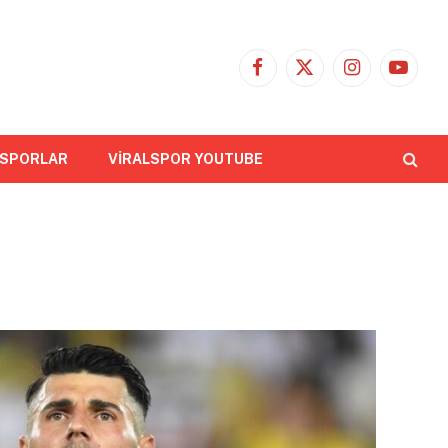
Facebook
X
Instagram
YouTub
(Twitter)
 SPORLAR
VİRALSPOR YOUTUBE