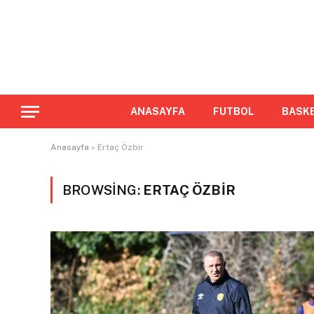
ANASAYFA
FUTBOL
BASK
Anasayfa
»
Ertaç Özbir
BROWSING:
ERTAÇ ÖZBIR