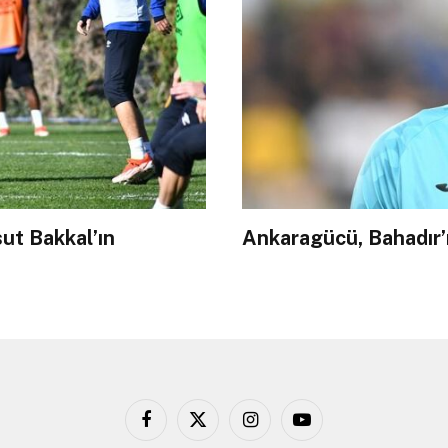
sut Bakkal’ın
Ankaragücü, Bahadır’
Facebook
X
Instagram
YouTube
(Twitter)