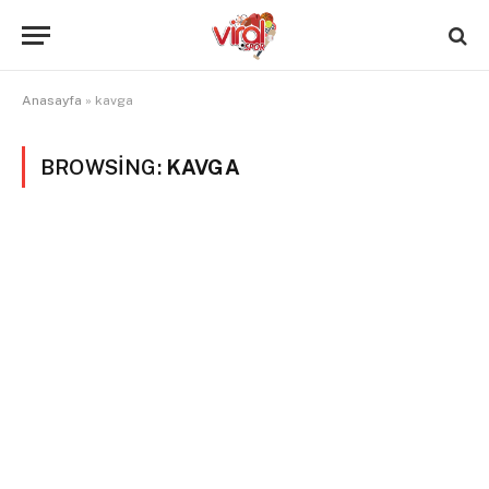
Anasayfa
»
kavga
BROWSING:
KAVGA