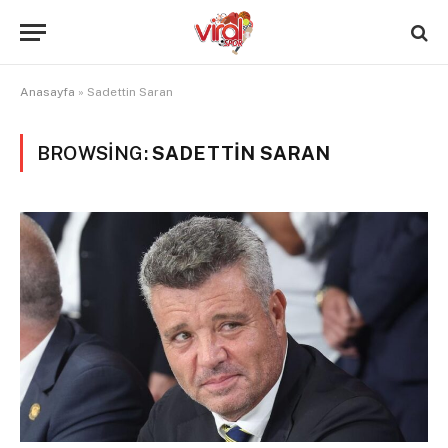
Anasayfa
»
Sadettin Saran
BROWSING:
SADETTIN SARAN