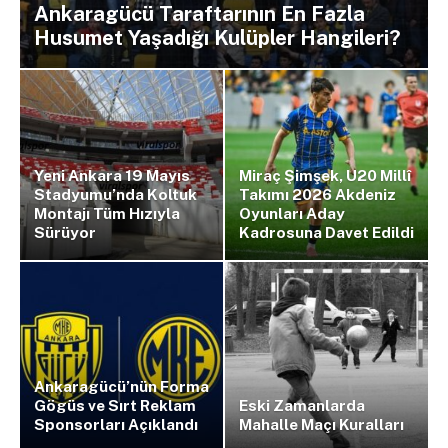
Ankaragücü Taraftarının En Fazla
Husumet Yaşadığı Kulüpler Hangileri?
Yeni Ankara 19 Mayıs
Miraç Şimşek, U20 Millî
Stadyumu’nda Koltuk
Takımı 2026 Akdeniz
Montajı Tüm Hızıyla
Oyunları Aday
Sürüyor
Kadrosuna Davet Edildi
Ankaragücü’nün Forma
Gögüs ve Sırt Reklam
Eski Zamanlarda
Sponsorları Açıklandı
Mahalle Maçı Kuralları