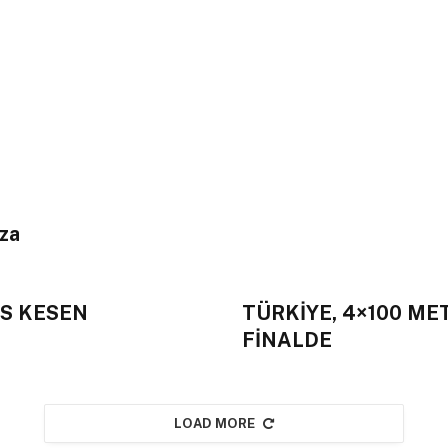
za
ES KESEN
TÜRKİYE, 4×100 ME
FİNALDE
LOAD MORE