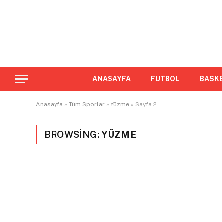
ANASAYFA
FUTBOL
BASK
Anasayfa
»
Tüm Sporlar
»
Yüzme
»
Sayfa 2
BROWSING:
YÜZME