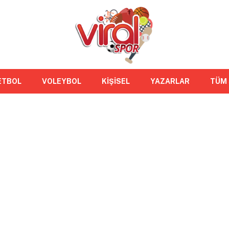
ETBOL
VOLEYBOL
KİŞİSEL
YAZARLAR
TÜM