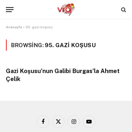
Anasayfa
»
95. gazi koşusu
BROWSING:
95. GAZI KOŞUSU
Gazi Koşusu’nun Galibi Burgas’la Ahmet
Çelik
Facebook
X
Instagram
YouTube
(Twitter)