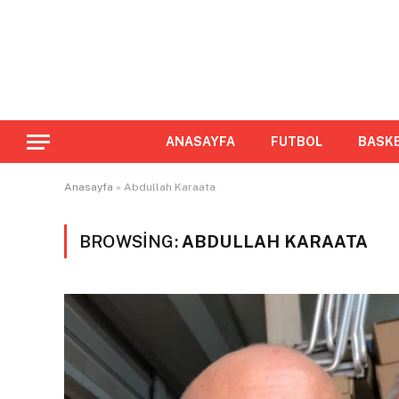
ANASAYFA
FUTBOL
BASK
Anasayfa
»
Abdullah Karaata
BROWSING:
ABDULLAH KARAATA