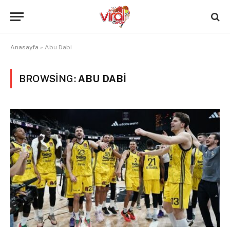
Anasayfa
»
Abu Dabi
BROWSING:
ABU DABI