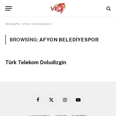
Anasayfa
»
afyon belediyespor
BROWSING:
AFYON BELEDIYESPOR
Türk Telekom Doludizgin
Facebook
X
Instagram
YouTube
(Twitter)