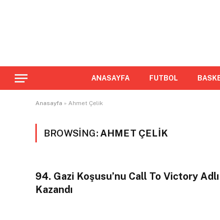
ANASAYFA
FUTBOL
BASK
Anasayfa
»
Ahmet Çelik
BROWSING:
AHMET ÇELIK
94. Gazi Koşusu’nu Call To Victory Adlı
Kazandı