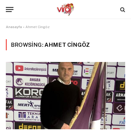
Anasayfa
»
Ahmet Cingöz
BROWSING:
AHMET CINGÖZ