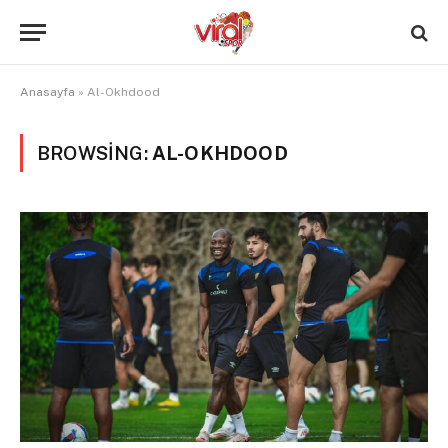
Anasayfa
»
Al-Okhdood
BROWSING:
AL-OKHDOOD