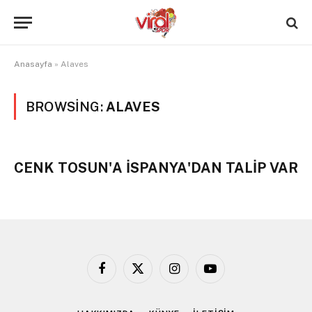
Anasayfa
»
Alaves
BROWSING:
ALAVES
CENK TOSUN'A İSPANYA'DAN TALİP VAR
Facebook
X
Instagram
YouTube
(Twitter)