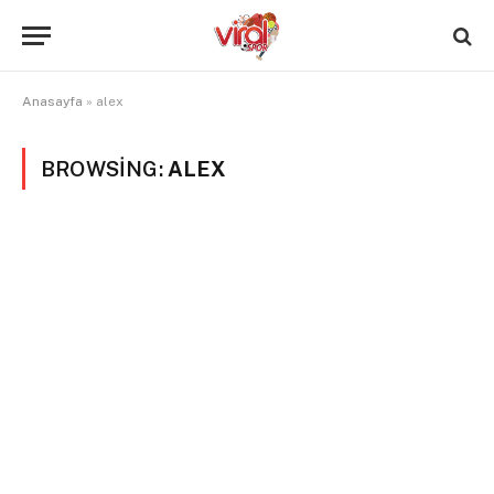
Anasayfa
»
alex
BROWSING:
ALEX