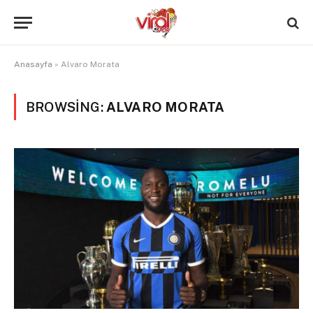
Anasayfa
»
Alvaro Morata
BROWSING:
ALVARO MORATA