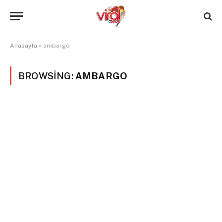
Anasayfa
»
ambargo
BROWSING:
AMBARGO