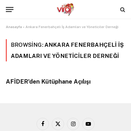
Anasayfa
»
Ankara Fenerbahçeli İş Adamları ve Yöneticiler Derneği
BROWSING:
ANKARA FENERBAHÇELI İŞ
ADAMLARI VE YÖNETICILER DERNEĞI
AFİDER'den Kütüphane Açılışı
Facebook
X
Instagram
YouTube