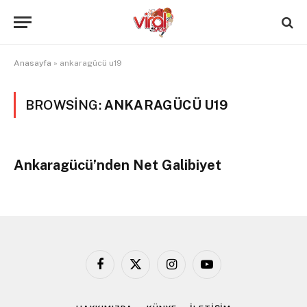
Anasayfa
»
ankaragücü u19
BROWSING:
ANKARAGÜCÜ U19
Ankaragücü’nden Net Galibiyet
Facebook
X
Instagram
YouTube
(Twitter)