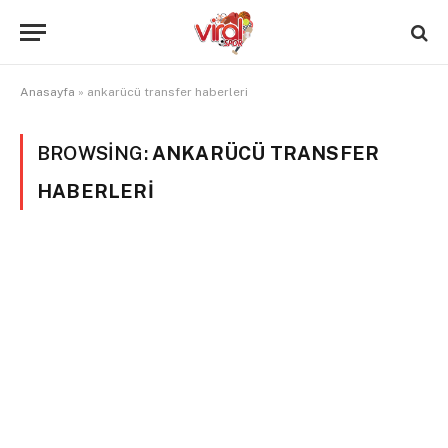
Anasayfa
»
ankarücü transfer haberleri
BROWSING:
ANKARÜCÜ TRANSFER
HABERLERI