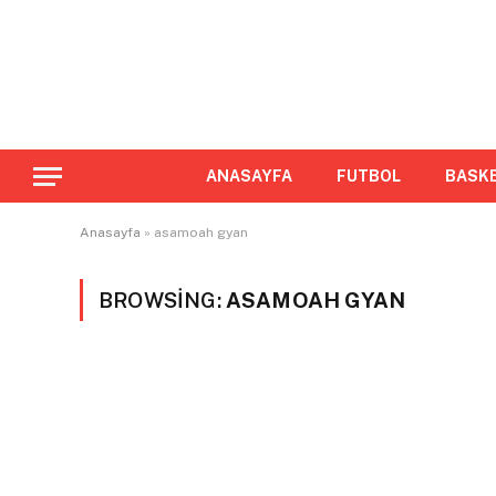
ANASAYFA
FUTBOL
BASK
Anasayfa
»
asamoah gyan
BROWSING:
ASAMOAH GYAN