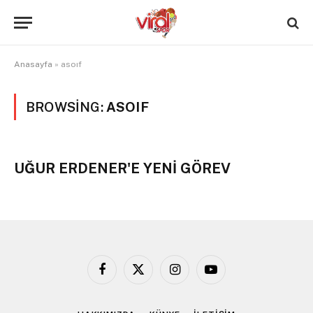
Anasayfa
»
asoıf
BROWSING:
ASOIF
UĞUR ERDENER'E YENİ GÖREV
Facebook
X
Instagram
YouTube
(Twitter)