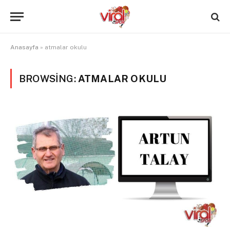
Anasayfa
»
atmalar okulu
BROWSING:
ATMALAR OKULU