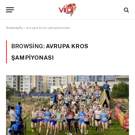
Anasayfa
»
avrupa kros şampiyonası
BROWSING:
AVRUPA KROS
ŞAMPIYONASI