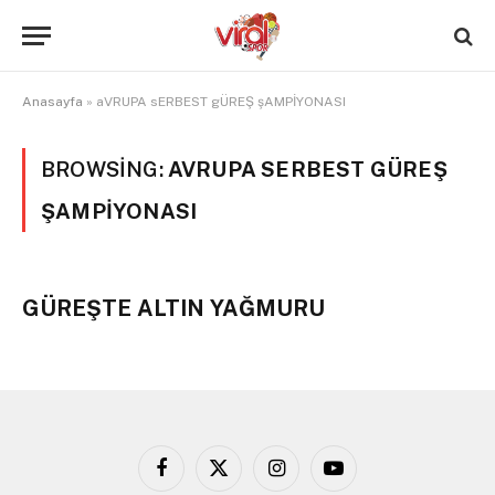
Anasayfa
»
aVRUPA sERBEST gÜREŞ şAMPİYONASI
BROWSING:
AVRUPA SERBEST GÜREŞ
ŞAMPİYONASI
GÜREŞTE ALTIN YAĞMURU
Facebook
X
Instagram
YouTube