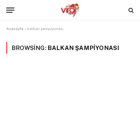
Anasayfa
»
balkan şampiyonası
BROWSING:
BALKAN ŞAMPIYONASI