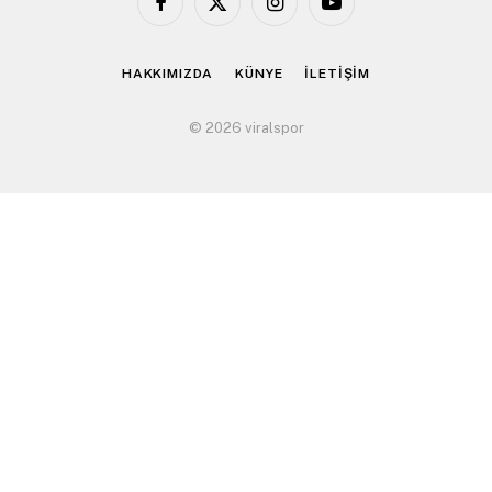
Facebook
X
Instagram
YouTube
(Twitter)
HAKKIMIZDA
KÜNYE
İLETİŞİM
© 2026 viralspor