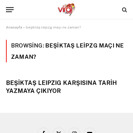
Anasayfa
»
beşiktaş leipzg maçı ne zaman?
BROWSING:
BEŞIKTAŞ LEIPZG MAÇI NE
ZAMAN?
BEŞİKTAŞ LEIPZIG KARŞISINA TARİH
YAZMAYA ÇIKIYOR