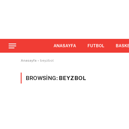
ANASAYFA
FUTBOL
BASK
Anasayfa
»
beyzbol
BROWSING:
BEYZBOL