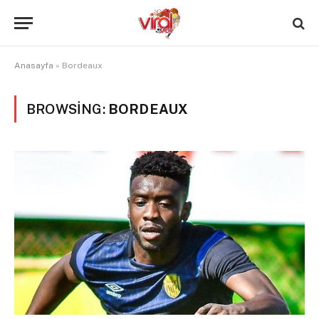
Anasayfa
»
Bordeaux
BROWSING:
BORDEAUX