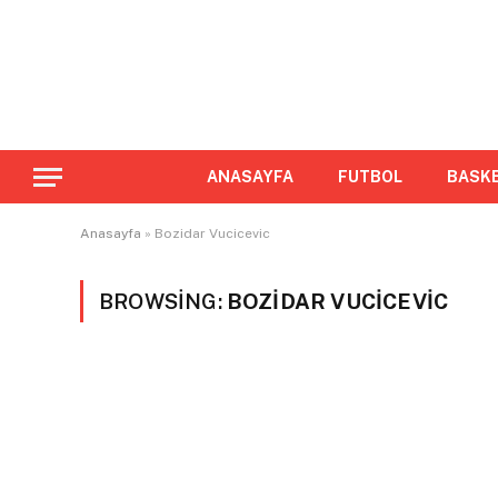
ANASAYFA
FUTBOL
BASK
Anasayfa
»
Bozidar Vucicevic
BROWSING:
BOZIDAR VUCICEVIC