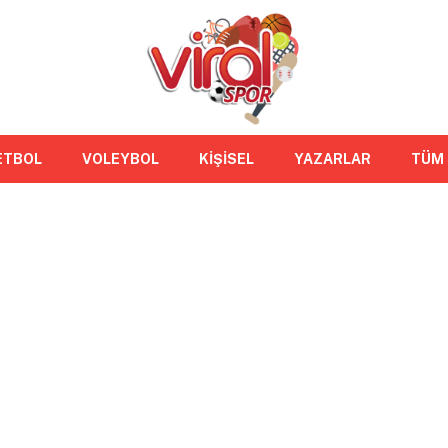
ETBOL
VOLEYBOL
KİŞİSEL
YAZARLAR
TÜM