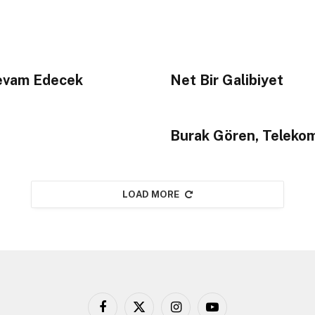
evam Edecek
Net Bir Galibiyet
Burak Gören, Telekom’
LOAD MORE
Facebook
X
Instagram
YouTube