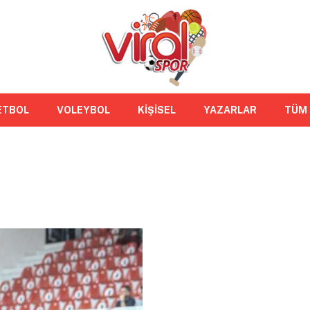
ETBOL
VOLEYBOL
KİŞİSEL
YAZARLAR
TÜM