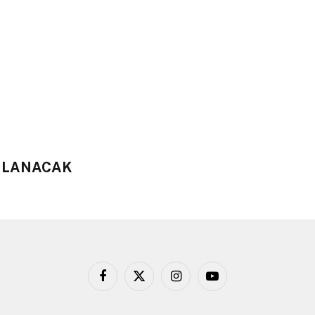
INLANACAK
Facebook
X
Instagram
YouTube
(Twitter)