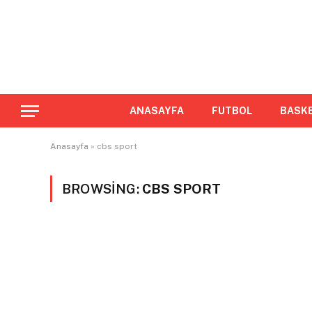
ANASAYFA
FUTBOL
BASK
Anasayfa
»
cbs sport
BROWSING:
CBS SPORT