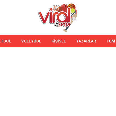
ETBOL
VOLEYBOL
KİŞİSEL
YAZARLAR
TÜM