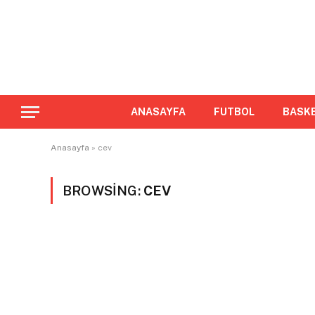
ANASAYFA
FUTBOL
BASK
Anasayfa
»
cev
BROWSING:
CEV