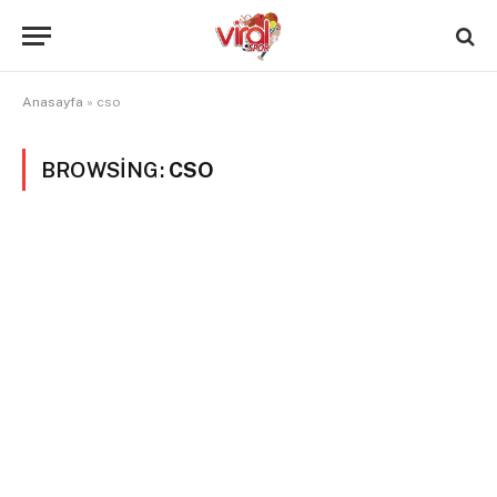
Anasayfa
»
cso
BROWSING:
CSO