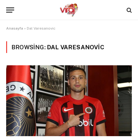
Anasayfa
»
Dal Varesanovic
BROWSING:
DAL VARESANOVIC