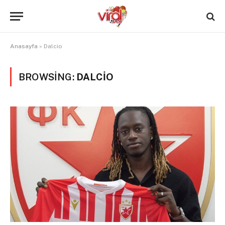
Anasayfa
»
Dalcio
BROWSING:
DALCIO