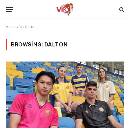
Anasayfa
»
Dalton
BROWSING:
DALTON