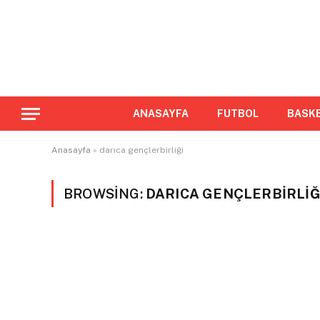
ANASAYFA
FUTBOL
BASK
Anasayfa
»
darıca gençlerbirliği
BROWSING:
DARICA GENÇLERBIRLIĞ