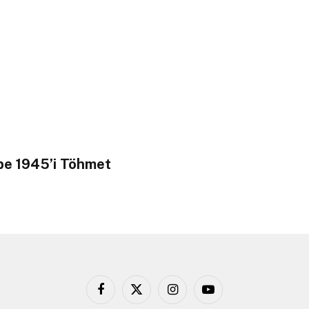
epe 1945’i Töhmet
Facebook
X
Instagram
YouTube
(Twitter)