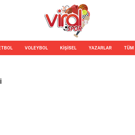
ETBOL
VOLEYBOL
KİŞİSEL
YAZARLAR
TÜM
I