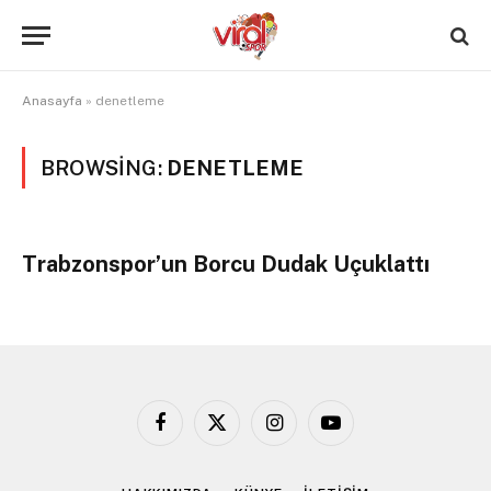
Anasayfa
»
denetleme
BROWSING:
DENETLEME
Trabzonspor’un Borcu Dudak Uçuklattı
Facebook
X
Instagram
YouTube
(Twitter)