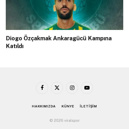
Diogo Özçakmak Ankaragücü Kampına
Katıldı
Facebook
X
Instagram
YouTube
(Twitter)
HAKKIMIZDA
KÜNYE
İLETİŞİM
© 2026 viralspor