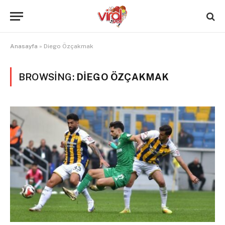
Anasayfa
»
Diego Özçakmak
BROWSING:
DIEGO ÖZÇAKMAK