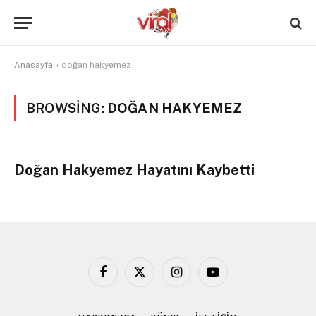
Anasayfa
»
doğan hakyemez
BROWSING:
DOĞAN HAKYEMEZ
Doğan Hakyemez Hayatını Kaybetti
Facebook
X
Instagram
YouTube
(Twitter)