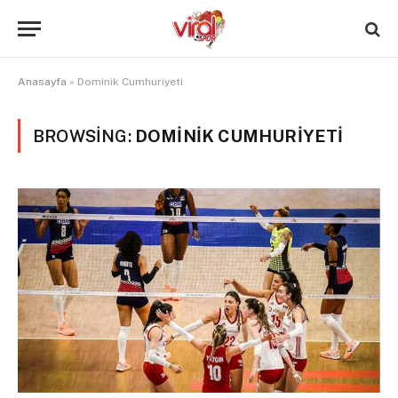
Anasayfa
»
Dominik Cumhuriyeti
BROWSING:
DOMINIK CUMHURIYETI