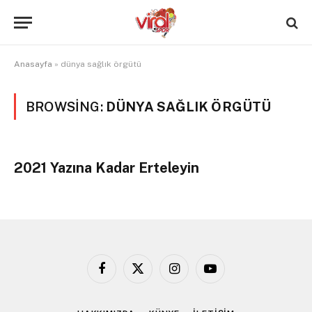
Anasayfa
»
dünya sağlık örgütü
BROWSING:
DÜNYA SAĞLIK ÖRGÜTÜ
2021 Yazına Kadar Erteleyin
Facebook
X
Instagram
YouTube
(Twitter)