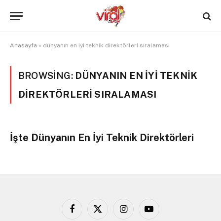
Anasayfa
»
dünyanın en iyi teknik direktörleri sıralaması
BROWSING:
DÜNYANIN EN IYI TEKNIK
DIREKTÖRLERI SIRALAMASI
İşte Dünyanın En İyi Teknik Direktörleri
Facebook
X
Instagram
YouTube