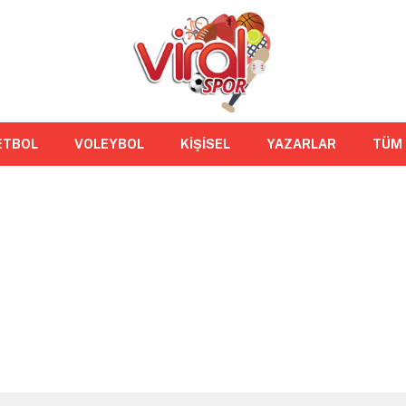
ETBOL
VOLEYBOL
KİŞİSEL
YAZARLAR
TÜM