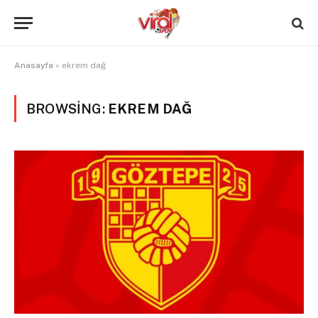
Anasayfa
»
ekrem dağ
BROWSING:
EKREM DAĞ