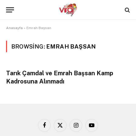
Anasayfa
»
Emrah Başsan
BROWSING:
EMRAH BAŞSAN
Tarık Çamdal ve Emrah Başsan Kamp
Kadrosuna Alınmadı
Facebook
X
Instagram
YouTube
(Twitter)