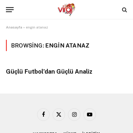
Anasayfa
»
engin atanaz
BROWSING:
ENGIN ATANAZ
Güçlü Futbol’dan Güçlü Analiz
Facebook
X
Instagram
YouTube
(Twitter)